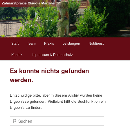
Zahnarztpraxis Claudia Maertens
Zahnarztpraxis Claudia Maertens
Hauptmenü
Start
Team
Praxis
Leistungen
Notdienst
Zum Inhalt wechseln
Zum sekundären Inhalt wechseln
Kontakt
Impressum & Datenschutz
Es konnte nichts gefunden
werden.
Entschuldige bitte, aber in diesem Archiv wurden keine
Ergebnisse gefunden. Vielleicht hilft die Suchfunktion ein
Ergebnis zu finden.
Suchen